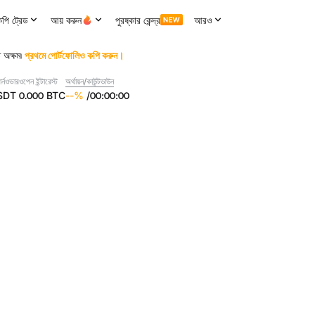
পি ট্রেড
আয় করুন
পুরষ্কার কেন্দ্র
আরও
 অক্ষম৷
প্রথমে পোর্টফোলিও কপি করুন।
র্নওভার
ওপেন ইন্টারেস্ট
অর্থায়ন/কাউন্টডাউন
SDT
0.000
BTC
--
%
/
00
:
00
:
00