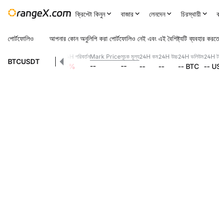
ক্রিপ্টো কিনুন
বাজার
লেনদেন
চিরস্থায়ী
ক
পোর্টফোলিও
আপনার কোন অনুলিপি করা পোর্টফোলিও নেই এবং এই বৈশিষ্ট্যটি ব্যবহার করতে
24H পরিবর্তন
Mark Price
সূচক মূল্য
24H কম
24H উচ্চ
24H ভলিউম
24H টা
--
BTCUSDT
--
--
--
%
--
--
--
BTC
--
U