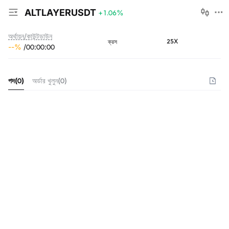
ALTLAYERUSDT
+1.06
%
অর্থায়ন/কাউন্টডাউন
25X
ক্রস
--
%
/
00
:
00
:
00
পদ
(
0
)
অর্ডার খুলুন
(
0
)