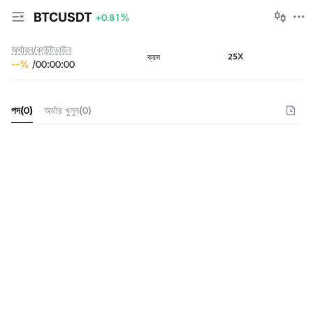
BTCUSDT
+0.81
%
অর্থায়ন/কাউন্টডাউন
25X
ক্রস
--
%
/
00
:
00
:
00
পদ
(
0
)
অর্ডার খুলুন
(
0
)