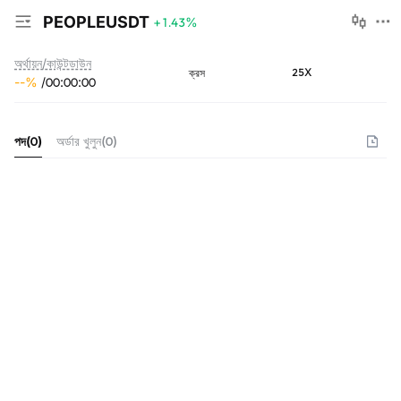
PEOPLEUSDT
+1.43
%
অর্থায়ন/কাউন্টডাউন
25X
ক্রস
--
%
/
00
:
00
:
00
পদ
(
0
)
অর্ডার খুলুন
(
0
)