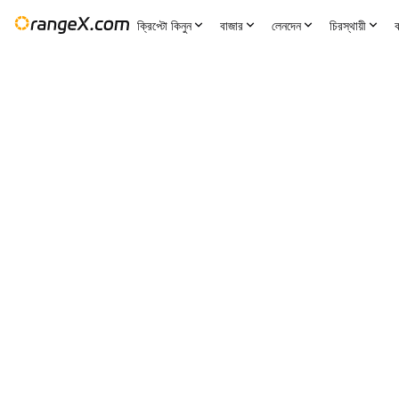
ক্রিপ্টো কিনুন
বাজার
লেনদেন
চিরস্থায়ী
ক
24H পরিবর্তন
24H কম
24H উচ্চ
2
--
1.345
সেটিংস
--
RENDER/USDT
+0.07
%
1.314
1.353
3