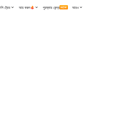
পি ট্রেড
আয় করুন
পুরষ্কার কেন্দ্র
আরও
4H ভলিউম
24H টার্নওভার
11.67K
RENDER
414.84K
USDT