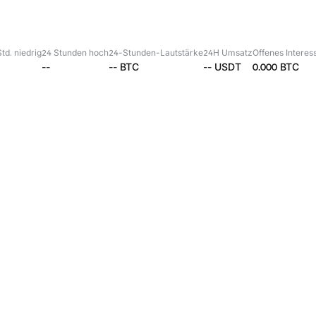
td. niedrig
24 Stunden hoch
24-Stunden-Lautstärke
24H Umsatz
Offenes Interes
--
--
BTC
--
USDT
0.000
BTC