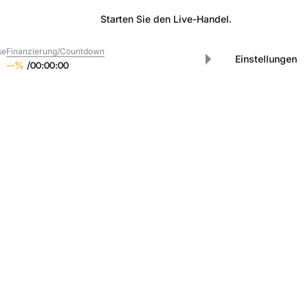
Starten Sie den Live-Handel.
se
Finanzierung/Countdown
Einstellungen
--
%
/
00
:
00
:
00