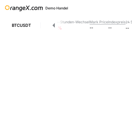
Demo Handel
24-Stunden-Wechsel
Mark Price
Indexpreis
24 S
--
BTCUSDT
--
--
--
%
--