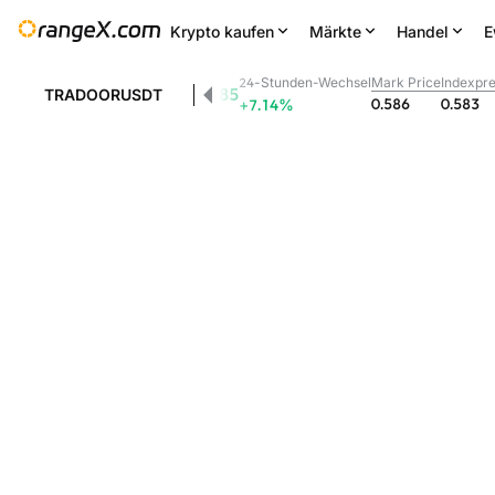
Krypto kaufen
Märkte
Handel
E
24-Stunden-Wechsel
Mark Price
Indexpre
0.585
TRADOORUSDT
0.586
0.583
+7.14
%