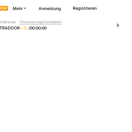
Registrieren
Mehr
Anmeldung
 Interesse
Finanzierung/Countdown
TRADOOR
--
%
/
00
:
00
:
00