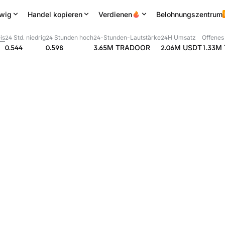
wig
Handel kopieren
Verdienen
Belohnungszentrum
is
24 Std. niedrig
24 Stunden hoch
24-Stunden-Lautstärke
24H Umsatz
Offenes
0.544
0.598
3.65M
TRADOOR
2.06M
USDT
1.33M