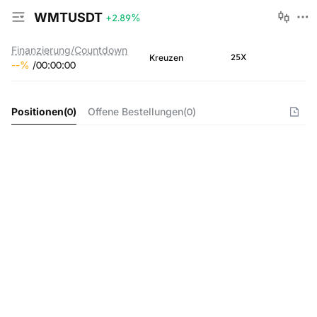
WMTUSDT
+2.89
%
Finanzierung/Countdown
25X
Kreuzen
--
%
/
00
:
00
:
00
Positionen
(
0
)
Offene Bestellungen
(
0
)