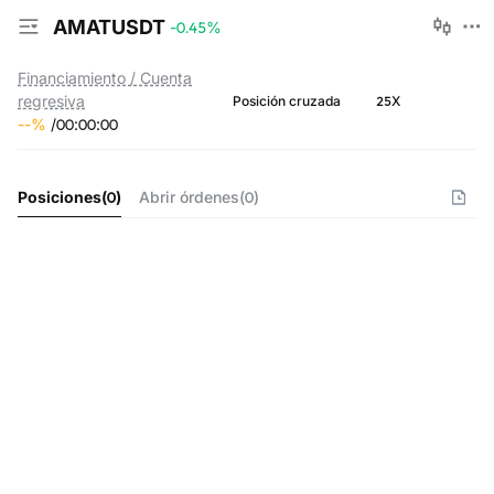
AMATUSDT
-0.45
%
Financiamiento / Cuenta
regresiva
25X
Posición cruzada
--
%
/
00
:
00
:
00
Posiciones
(
0
)
Abrir órdenes
(
0
)