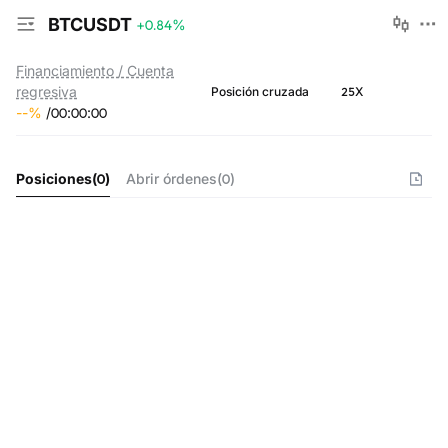
BTCUSDT
+0.84
%
Financiamiento / Cuenta
regresiva
25X
Posición cruzada
--
%
/
00
:
00
:
00
Posiciones
(
0
)
Abrir órdenes
(
0
)