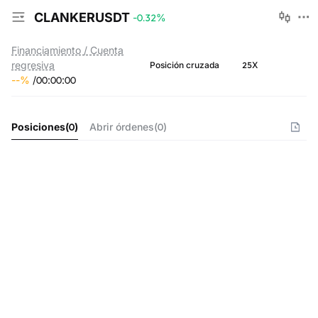
CLANKERUSDT
-0.32
%
Financiamiento / Cuenta
regresiva
25X
Posición cruzada
--
%
/
00
:
00
:
00
Posiciones
(
0
)
Abrir órdenes
(
0
)