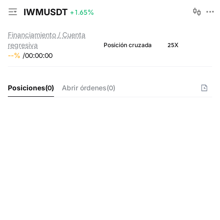
IWMUSDT
+1.65
%
Financiamiento / Cuenta
regresiva
25X
Posición cruzada
--
%
/
00
:
00
:
00
Posiciones
(
0
)
Abrir órdenes
(
0
)