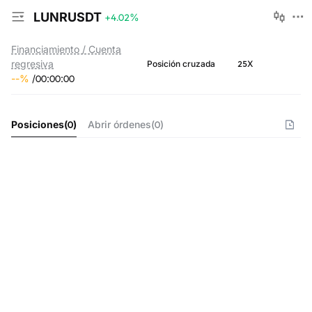
LUNRUSDT
+4.02
%
Financiamiento / Cuenta
regresiva
25X
Posición cruzada
--
%
/
00
:
00
:
00
Posiciones
(
0
)
Abrir órdenes
(
0
)