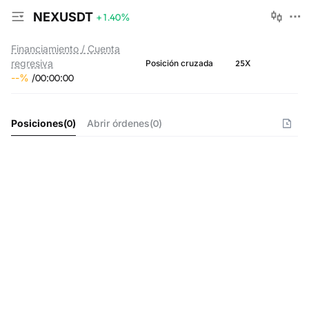
NEXUSDT
+1.40
%
Financiamiento / Cuenta
regresiva
25X
Posición cruzada
--
%
/
00
:
00
:
00
Posiciones
(
0
)
Abrir órdenes
(
0
)