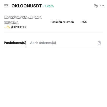
OKLOONUSDT
-1.26
%
Financiamiento / Cuenta
regresiva
25X
Posición cruzada
--
%
/
00
:
00
:
00
Posiciones
(
0
)
Abrir órdenes
(
0
)