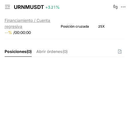
URNMUSDT
+3.21
%
Financiamiento / Cuenta
regresiva
25X
Posición cruzada
--
%
/
00
:
00
:
00
Posiciones
(
0
)
Abrir órdenes
(
0
)