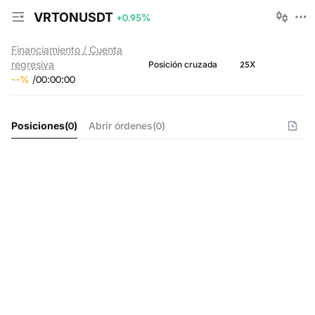
VRTONUSDT
+0.95
%
Financiamiento / Cuenta
regresiva
25X
Posición cruzada
--
%
/
00
:
00
:
00
Posiciones
(
0
)
Abrir órdenes
(
0
)