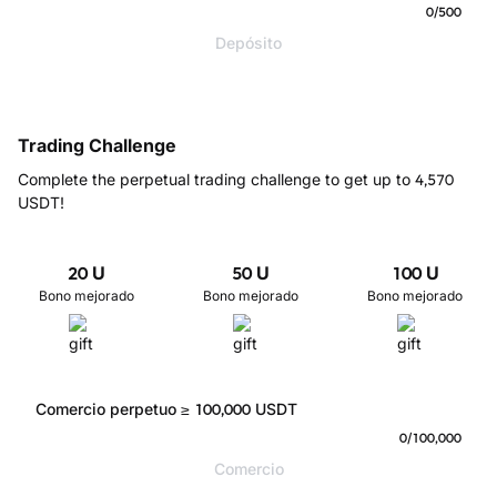
0
/
500
Depósito
Trading Challenge
Complete the perpetual trading challenge to get up to 4,570
USDT!
20
U
50
U
100
U
Bono mejorado
Bono mejorado
Bono mejorado
Comercio perpetuo ≥ 100,000 USDT
0
/
100,000
Comercio