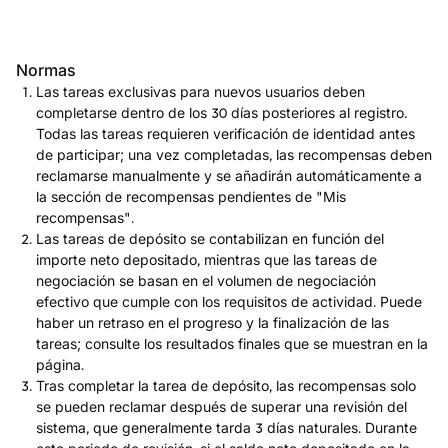
Normas
Las tareas exclusivas para nuevos usuarios deben
completarse dentro de los 30 días posteriores al registro.
Todas las tareas requieren verificación de identidad antes
de participar; una vez completadas, las recompensas deben
reclamarse manualmente y se añadirán automáticamente a
la sección de recompensas pendientes de "Mis
recompensas".
Las tareas de depósito se contabilizan en función del
importe neto depositado, mientras que las tareas de
negociación se basan en el volumen de negociación
efectivo que cumple con los requisitos de actividad. Puede
haber un retraso en el progreso y la finalización de las
tareas; consulte los resultados finales que se muestran en la
página.
Tras completar la tarea de depósito, las recompensas solo
se pueden reclamar después de superar una revisión del
sistema, que generalmente tarda 3 días naturales. Durante