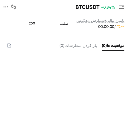
BTCUSDT
+0.84
%
تامین مالی/شمارش معکوس
25X
صلیب
00
:
00
:
00
/
%
--
موقعیت ها
(
0
)
باز کردن سفارشات
(
0
)