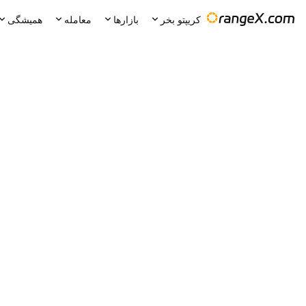
کریپتو بخر
بازارها
معامله
همیشگی
24 ساعت تغییر
24 ساعت کم
24 ساعت بالا
--
0.355
تنظیمات
--
MASK/USDT
360
0.351
%
-0.28