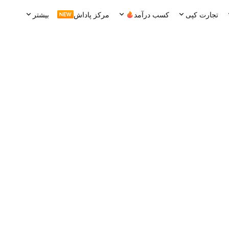
تجارت کپی
کسب درآمد
مرکز پاداش
بیشتر
حجم 24 ساعت
گردش 24 ساعته
USDT
53.57K
MASK
150.69K
0.