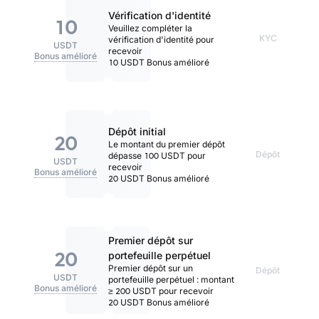
Vérification d'identité
10
Veuillez compléter la
KYC
vérification d'identité pour
USDT
recevoir
Bonus amélioré
10 USDT Bonus amélioré
Dépôt initial
20
Le montant du premier dépôt
Dépôt
dépasse
100 USDT
pour
USDT
recevoir
Bonus amélioré
20 USDT Bonus amélioré
Premier dépôt sur
20
portefeuille perpétuel
Premier dépôt sur un
Dépôt
USDT
portefeuille perpétuel : montant
Bonus amélioré
≥ 200 USDT
pour recevoir
20 USDT Bonus amélioré