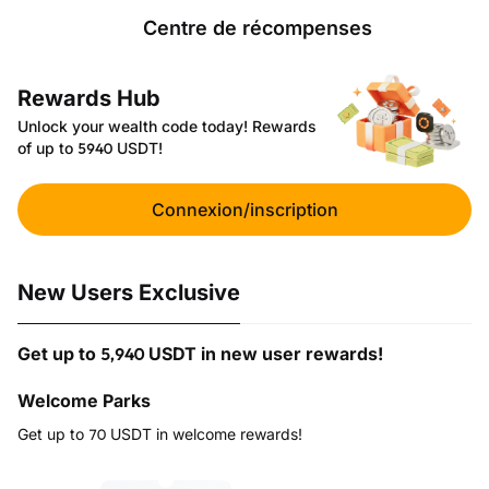
Centre de récompenses
Rewards Hub
Unlock your wealth code today! Rewards
of up to 5940 USDT!
Connexion/inscription
New Users Exclusive
Get up to
5,940
USDT in new user rewards!
Welcome Parks
Get up to 70 USDT in welcome rewards!