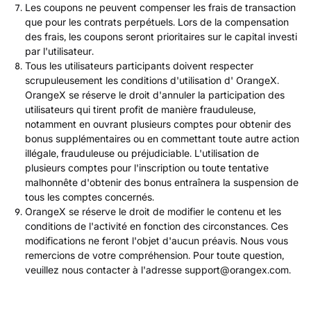
Les coupons ne peuvent compenser les frais de transaction
que pour les contrats perpétuels. Lors de la compensation
des frais, les coupons seront prioritaires sur le capital investi
par l'utilisateur.
Tous les utilisateurs participants doivent respecter
scrupuleusement les conditions d'utilisation d' OrangeX.
OrangeX se réserve le droit d'annuler la participation des
utilisateurs qui tirent profit de manière frauduleuse,
notamment en ouvrant plusieurs comptes pour obtenir des
bonus supplémentaires ou en commettant toute autre action
illégale, frauduleuse ou préjudiciable. L'utilisation de
plusieurs comptes pour l'inscription ou toute tentative
malhonnête d'obtenir des bonus entraînera la suspension de
tous les comptes concernés.
OrangeX se réserve le droit de modifier le contenu et les
conditions de l'activité en fonction des circonstances. Ces
modifications ne feront l'objet d'aucun préavis. Nous vous
remercions de votre compréhension. Pour toute question,
veuillez nous contacter à l'adresse support@orangex.com.