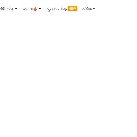
ॉपी ट्रेड
कमाना
पुरस्कार केंद्र
अधिक
्च
24 एच वॉल्यूम
24H टर्नओवर
852
49.76M
CKB
41.59K
USDT