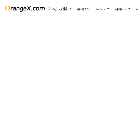
क्रिप्टो खरीदें
बाजार
व्यापार
लगातार
क
24 एच बदलें
24 एच कम
24H उच
--
0.000836
समायोजन
--
CKB/USDT
+1.21
%
0.000816
0.000