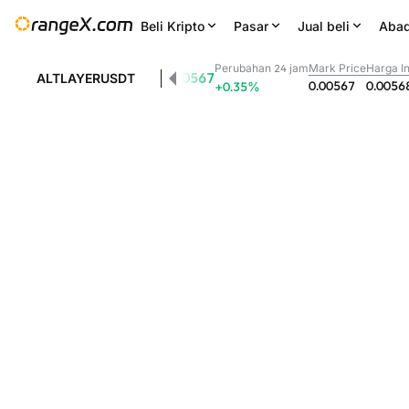
Beli Kripto
Pasar
Jual beli
Abad
Perubahan 24 jam
Mark Price
Harga I
0.00567
ALTLAYERUSDT
0.00567
0.0056
+0.35
%