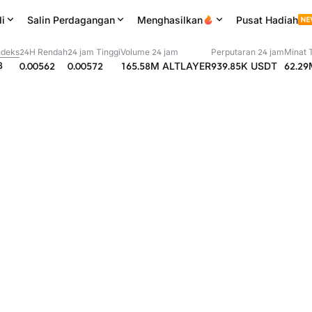
i
Salin Perdagangan
Menghasilkan
Pusat Hadiah
ndeks
24H Rendah
24 jam Tinggi
Volume 24 jam
Perputaran 24 jam
Minat 
8
0.00562
0.00572
165.58M
ALTLAYER
939.85K
USDT
62.29