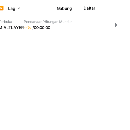
Daftar
Lagi
Gabung
Terbuka
Pendanaan/Hitungan Mundur
M
ALTLAYER
--
%
/
00
:
00
:
00