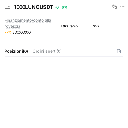
1000LUNCUSDT
-0.18
%
Finanziamento/conto alla
rovescia
25X
Attraverso
--
%
/
00
:
00
:
00
Posizioni
(
0
)
Ordini aperti
(
0
)