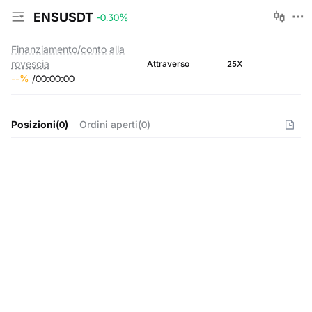
ENSUSDT
-0.30
%
Finanziamento/conto alla
rovescia
25X
Attraverso
--
%
/
00
:
00
:
00
Posizioni
(
0
)
Ordini aperti
(
0
)