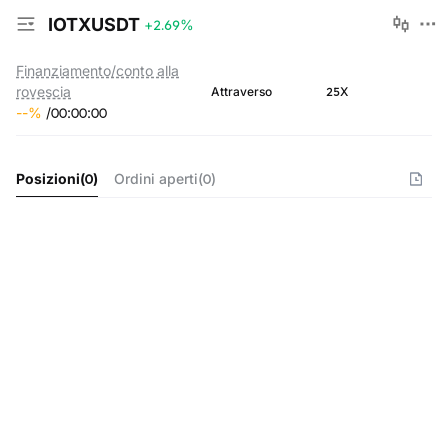
IOTXUSDT
+2.69
%
Finanziamento/conto alla
rovescia
25X
Attraverso
--
%
/
00
:
00
:
00
Posizioni
(
0
)
Ordini aperti
(
0
)