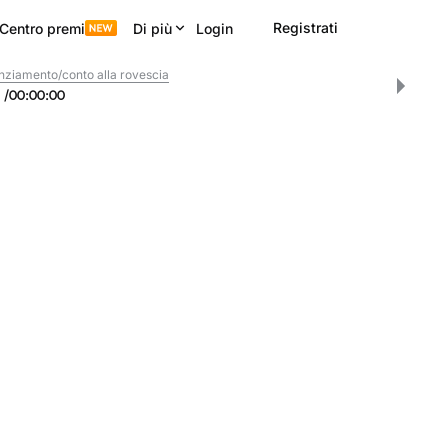
Registrati
Centro premi
Di più
Login
nziamento/conto alla rovescia
/
00
:
00
:
00