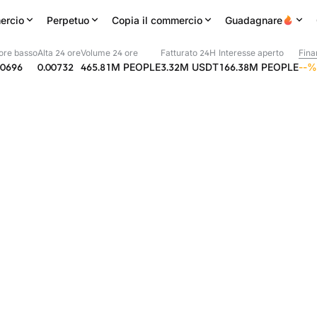
ercio
Perpetuo
Copia il commercio
Guadagnare
ore basso
Alta 24 ore
Volume 24 ore
Fatturato 24H
Interesse aperto
Fina
00696
0.00732
465.81M
PEOPLE
3.32M
USDT
166.38M
PEOPLE
--
%