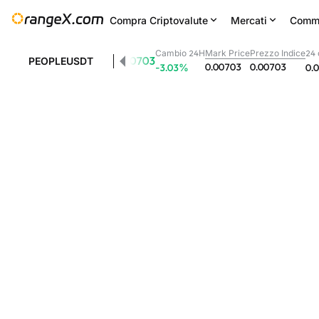
Compra Criptovalute
Mercati
Comm
Cambio 24H
Mark Price
Prezzo Indice
24 
0.00703
PEOPLEUSDT
0.00703
0.00703
-3.03
%
0.