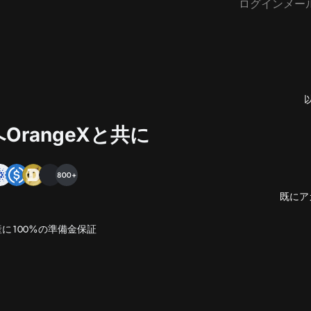
OrangeXと共に
800+
既にア
に100%の準備金保証