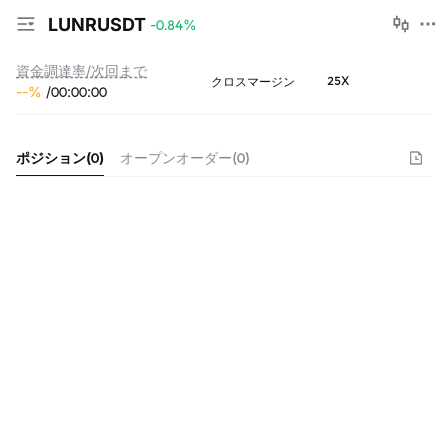
LUNRUSDT
-0.84
%
資金調達率/次回まで
25X
クロスマージン
--
%
/
00
:
00
:
00
ポジション
(
0
)
オープンオーダー
(
0
)