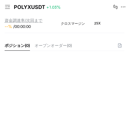
POLYXUSDT
+1.03
%
資金調達率/次回まで
25X
クロスマージン
--
%
/
00
:
00
:
00
ポジション
(
0
)
オープンオーダー
(
0
)