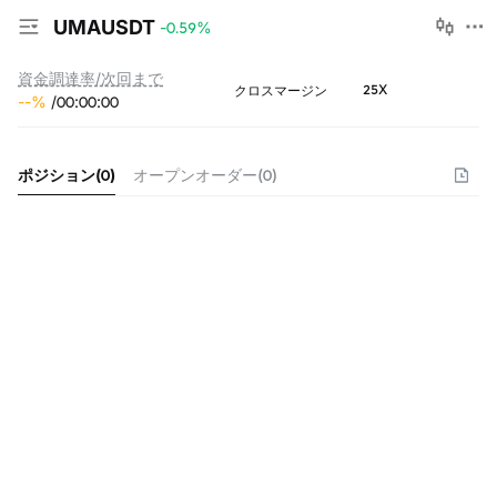
UMAUSDT
-0.59
%
資金調達率/次回まで
25X
クロスマージン
--
%
/
00
:
00
:
00
ポジション
(
0
)
オープンオーダー
(
0
)