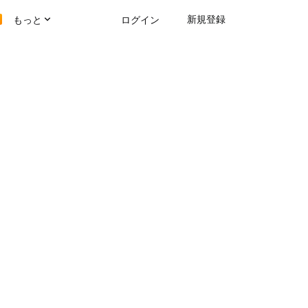
新規登録
もっと
ログイン