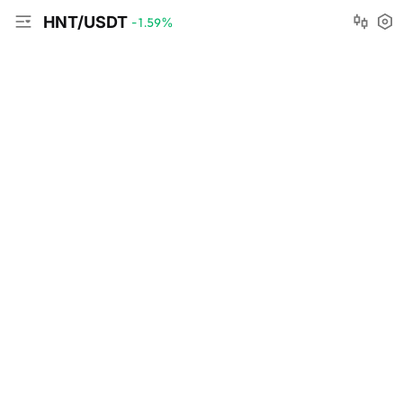
HNT/USDT
-1.59
%