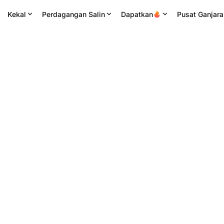
Kekal
Perdagangan Salin
Dapatkan
Pusat Ganjara
ah
24H Tinggi
Jilid 24H
Perolehan 24J
0.000831
45.52M
CKB
37.42K
USDT