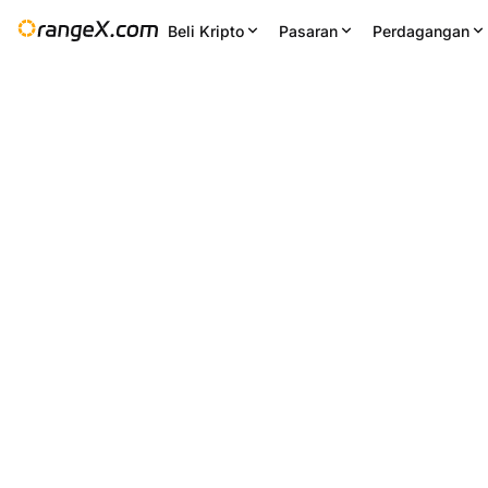
Beli Kripto
Pasaran
Perdagangan
Perubahan 24J
24J Rend
--
0.000826
tetapan
--
CKB/USDT
+0.49
%
0.000815