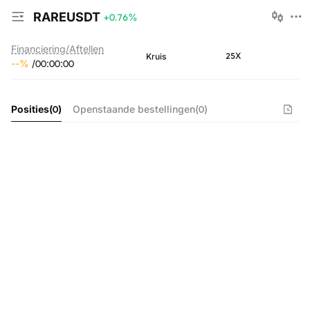
RAREUSDT
+0.76
%
Financiering/Aftellen
25X
Kruis
--
%
/
00
:
00
:
00
Posities
(
0
)
Openstaande bestellingen
(
0
)