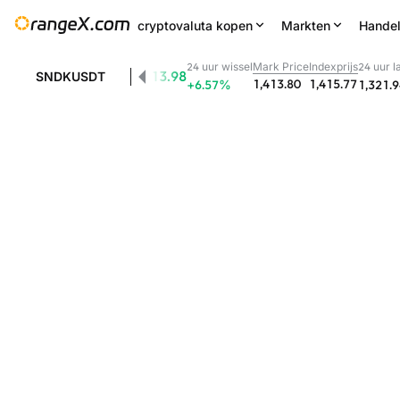
cryptovaluta kopen
Markten
Hande
24 uur wissel
Mark Price
Indexprijs
24 uur l
1,413.98
SNDKUSDT
1,413.80
1,415.77
+6.57
%
1,321.