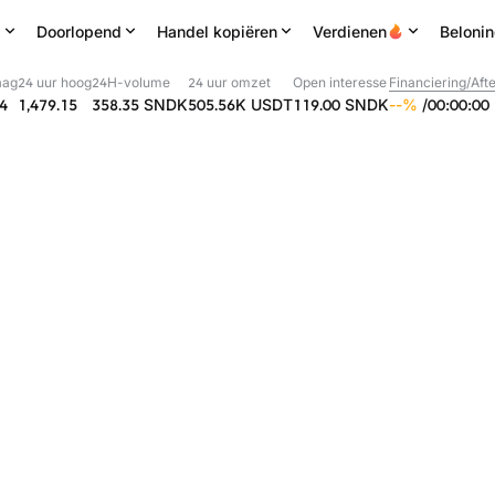
l
Doorlopend
Handel kopiëren
Verdienen
Beloni
aag
24 uur hoog
24H-volume
24 uur omzet
Open interesse
Financiering/Afte
94
1,479.15
358.35
SNDK
505.56K
USDT
119.00
SNDK
--
%
/
00
:
00
:
00