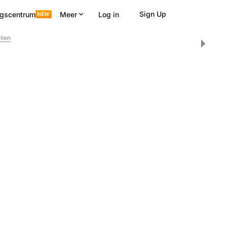
Sign Up
ngscentrum
Meer
Log in
llen