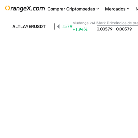
Comprar Criptomoedas
Mercados
N
Mudança 24H
Mark Price
Índice de pr
0.00579
ALTLAYERUSDT
0.00579
0.00579
+1.94
%