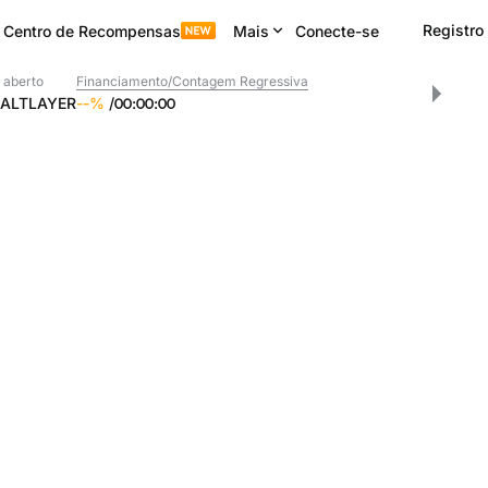
Registro
Centro de Recompensas
Mais
Conecte-se
 aberto
Financiamento/Contagem Regressiva
ALTLAYER
--
%
/
00
:
00
:
00