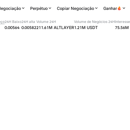
egociação
Perpétuo
Copiar Negociação
Ganhar
eço
24H Baixo
24H alta
Volume 24H
Volume de Negócios 24H
Interesse
0.00564
0.00582
211.61M
ALTLAYER
1.21M
USDT
75.56M