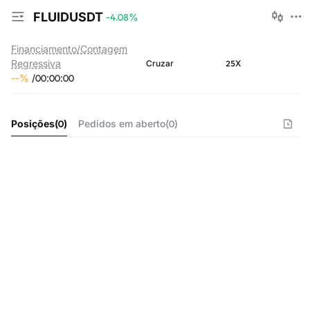
FLUIDUSDT
-4.08
%
Financiamento/Contagem
Regressiva
25X
Cruzar
--
%
/
00
:
00
:
00
Posições
(
0
)
Pedidos em aberto
(
0
)