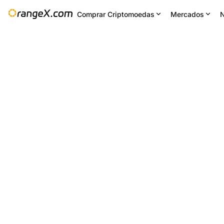
Comprar Criptomoedas
Mercados
N
Mudança 24H
24H Baix
--
0.00225
Configur
--
TOWNSUSDT
+1.35
%
0.00215