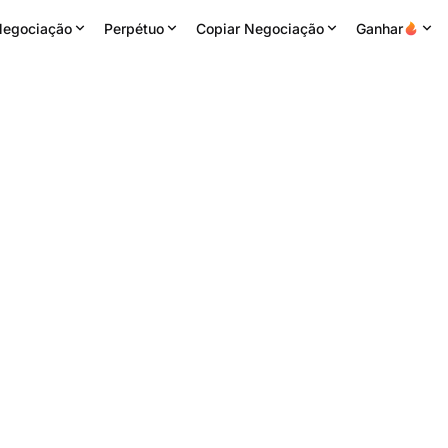
egociação
Perpétuo
Copiar Negociação
Ganhar
o
24H alta
Volume 24H
Volume de Negócios 24H
ações
0.00227
125.77M
TOWNS
277.48K
USDT