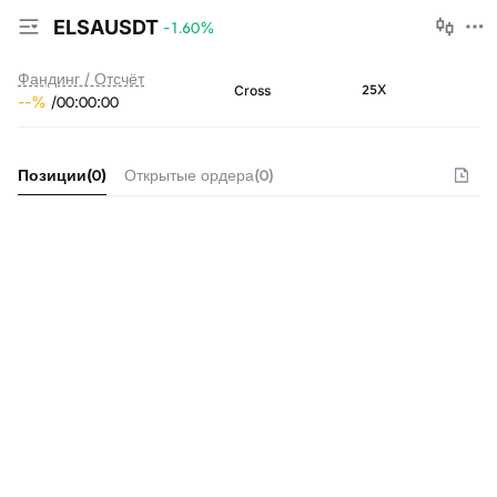
ELSAUSDT
-1.60
%
Фандинг / Отсчёт
25X
Cross
--
%
/
00
:
00
:
00
Позиции
(
0
)
Открытые ордера
(
0
)