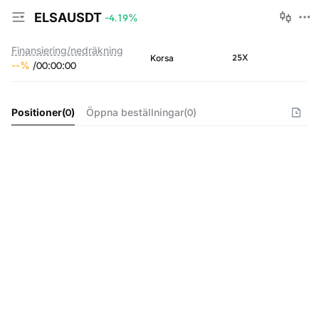
ELSAUSDT
-4.19
%
Finansiering/nedräkning
25X
Korsa
--
%
/
00
:
00
:
00
Positioner
(
0
)
Öppna beställningar
(
0
)