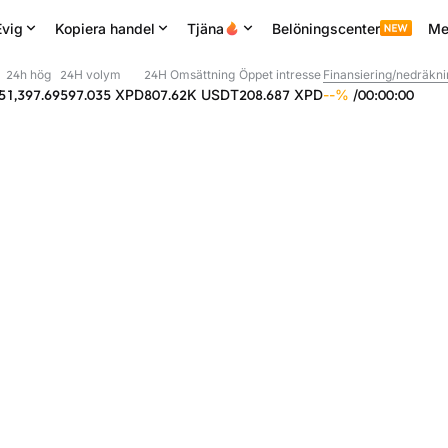
Evig
Kopiera handel
Tjäna
Belöningscenter
Me
24h hög
24H volym
24H Omsättning
Öppet intresse
Finansiering/nedräkn
5
1,397.69
597.035
XPD
807.62K
USDT
208.687
XPD
--
%
/
00
:
00
:
00