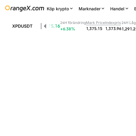
Köp krypto
Marknader
Handel
24H förändring
Mark Price
Indexpris
24H Låg
1,375.16
XPDUSDT
1,375.15
1,373.96
+6.38
%
1,291.2