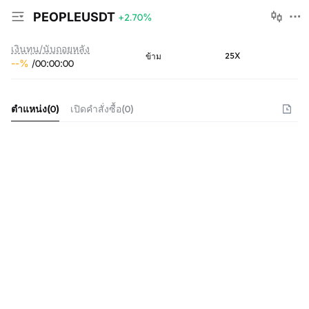
PEOPLEUSDT
+2.70
%
เงินทุน/นับถอยหลัง
25X
ข้าม
--
%
/
00
:
00
:
00
ตำแหน่ง
(
0
)
เปิดคำสั่งซื้อ
(
0
)