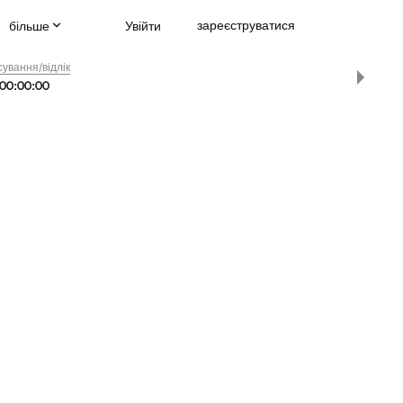
зареєструватися
більше
Увійти
ування/відлік
00
:
00
:
00