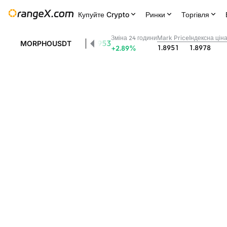
Купуйте Crypto
Ринки
Торгівля
Зміна 24 години
Mark Price
Індексна цін
1.8953
MORPHOUSDT
1.8951
1.8978
+2.89
%