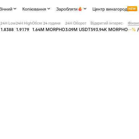
Вічний
Копіювання
Заробляти
Центр винагород
а
24H Low
24H High
Обсяг 24 години
24H Оборот
Відкритий інтерес
Фінанс
1.8388
1.9179
1.64M
MORPHO
3.09M
USDT
593.94K
MORPHO
--
%
/