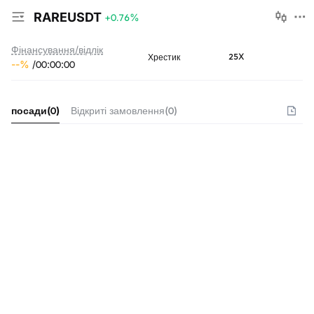
RAREUSDT
+0.76
%
Фінансування/відлік
25X
Хрестик
--
%
/
00
:
00
:
00
посади
(
0
)
Відкриті замовлення
(
0
)