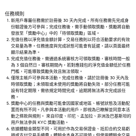
任務規則
新用戶專屬任務需於註冊後 30 天內完成。所有任務需先完成身
份驗證後方可參與；完成任務後，需手動領取獎勵，獎勵將自動
發放至「獎勵中心」中的「待領取獎勵」區域。
充值任務以淨充值金額計算，交易任務則以符合活動要求的有效
交易量為準。任務進度與完成狀態可能會有延遲，請以頁面最終
顯示結果為準。
完成充值任務後，需通過系統審核方可領取獎勵，審核時間一般
為 3 個自然日。審核期間內，若對應錢包的淨充值金額低於任務
門檻，可能導致獎勵失效且無法領取。
僅限主帳戶可參與本活動。完成任務後，請於註冊後 30 天內及
時領取獎勵；未領取或未使用的獎勵將自動失效。部分任務可能
設有特定期限，需依規定時間完成，逾期將無法再次完成該任
務。
獎勵中心的任務與獎勵可能會因國家或地區、帳號狀態及活動配
置而有所不同。凡參與本活動的用戶，即視為已瞭解並同意本活
動之條款與規則。 來自印度、印尼、孟加拉、非洲及巴基斯坦的
用戶無法參與 KYC 獎勵活動。
依據體驗金類型不同，可用於作為交易保證金、抵扣合約交易虧
損或支付交易手續費。體驗金本身不可提領，但使用體驗金交易