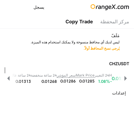
يسجل
مركز المحفظة
Copy Trade
مَلَفّ
ليس لديك أي محافظ منسوخة ولا يمكنك استخدام هذه الميزة.
يُرجى نسخ المحافظ أولاً.
CHZUSDT
24H التغيير
Mark Price
سعر المؤشر
24 ساعة منخفضة
24 ساعة عالية
حجم 24H
0.01285
0.01286
0.01285
.13M
0.01313
0.01268
%
-1.08
إعدادات