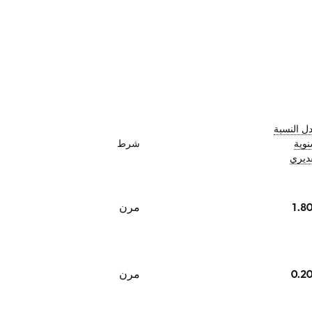
ل النسبة
نوية
شرط
قديري
1.8
مرن
0.2
مرن