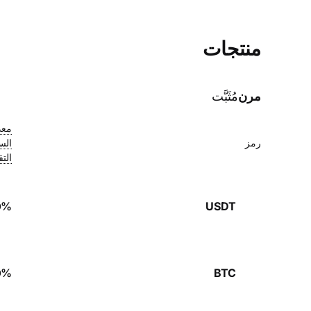
منتجات
مرن
مُثَبَّت
معد
رمز
الس
الت
0
%
USDT
0
%
BTC