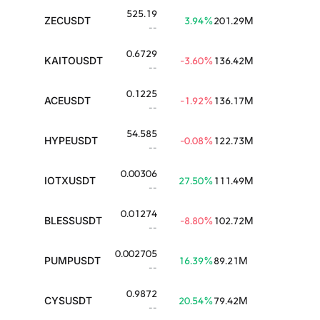
525.19
ZECUSDT
3.94
%
201.29M
--
0.6729
KAITOUSDT
-3.60
%
136.42M
--
0.1225
ACEUSDT
-1.92
%
136.17M
--
54.585
HYPEUSDT
-0.08
%
122.73M
--
0.00306
IOTXUSDT
27.50
%
111.49M
--
0.01274
BLESSUSDT
-8.80
%
102.72M
--
0.002705
PUMPUSDT
16.39
%
89.21M
--
0.9872
CYSUSDT
20.54
%
79.42M
--