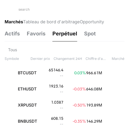
Marchés
Tableau de bord d'arbitrage
Opportunity
Actifs
Favoris
Perpétuel
Spot
Tous
Symbole
Dernier prix
Changement 24H
Chiffre d'affaires 24H(USDT)
Marché
65146.4
BTCUSDT
0.03
%
966.61M
--
1923.16
ETHUSDT
-0.03
%
646.08M
--
1.0387
XRPUSDT
-0.50
%
193.89M
--
608.15
BNBUSDT
-0.35
%
146.29M
--