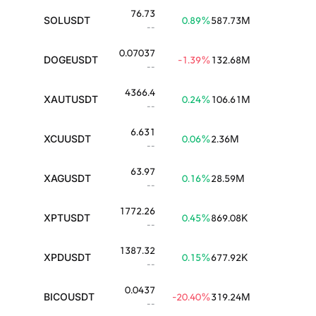
76.73
SOLUSDT
0.89
%
587.73M
--
0.07037
DOGEUSDT
-1.39
%
132.68M
--
4366.4
XAUTUSDT
0.24
%
106.61M
--
6.631
XCUUSDT
0.06
%
2.36M
--
63.97
XAGUSDT
0.16
%
28.59M
--
1772.26
XPTUSDT
0.45
%
869.08K
--
1387.32
XPDUSDT
0.15
%
677.92K
--
0.0437
BICOUSDT
-20.40
%
319.24M
--