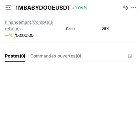
1MBABYDOGEUSDT
+1.06
%
Financement/Compte à
rebours
25X
Croix
--
%
/
00
:
00
:
00
Postes
(
0
)
Commandes ouvertes
(
0
)